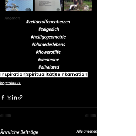
Aktuelles
Angebote
#zeitderoffenenherzen
#zeigedich
#heiligegeometrie
#blumedeslebens
#floweroflife
#weareone
#allrelated
Inspiration
Spiritualität
Reinkarnation
Inspirationen
Alle ansehen
Ähnliche Beiträge