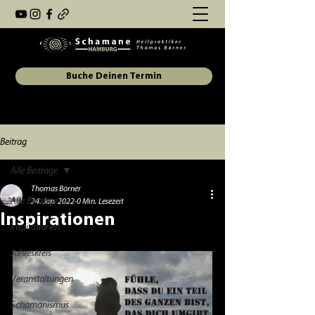
Buche Deinen Termin
Beitrag
Alle Beiträge
Thomas Börner
Alle Beiträge
24. Jan. 2022
0 Min. Lesezeit
Inspirationen
Inspirationen
Jahreskreis
Veranstaltungen
Schamanismus