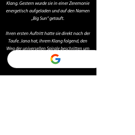
Klang. Gestern wurde sie in einer Zeremonie 
energetisch aufgeladen und auf den Namen 
„Big Sun“ getauft. 
Ihren ersten Auftritt hatte sie direkt nach der 
Taufe. Jana hat, ihrem Klang folgend, den 
Weg der universellen Spirale beschritten um 
Altes loszulassen und aus dem Ursprung 
neue Kraft zu schöpfen.
Vielen Dank für den schönen Tag und die 
tollen Fotos!
Schamanismus
Ritual
Zeremonie
Dankbarkeit
Trance
Trommel
Schamanismus