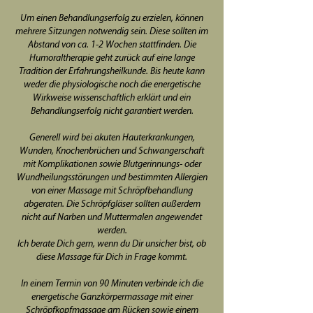
Um einen Behandlungserfolg zu erzielen, können
mehrere Sitzungen notwendig sein. Diese sollten im
Abstand von ca. 1-2 Wochen stattfinden. Die
Humoraltherapie geht zurück auf eine lange
Tradition der Erfahrungsheilkunde. Bis heute kann
weder die physiologische noch die energetische
Wirkweise wissenschaftlich erklärt und ein
Behandlungserfolg nicht garantiert werden.​
Generell wird bei akuten Hauterkrankungen,
Wunden, Knochenbrüchen und Schwangerschaft
mit Komplikationen sowie Blutgerinnungs- oder
Wundheilungsstörungen und bestimmten Allergien
von einer Massage mit Schröpfbehandlung
abgeraten. Die Schröpfgläser sollten außerdem
nicht auf Narben und Muttermalen angewendet
werden.
Ich berate Dich gern, wenn du Dir unsicher bist, ob
diese Massage für Dich in Frage kommt.
In einem Termin von 90 Minuten verbinde ich die
energetische Ganzkörpermassage mit einer
Schröpfkopfmassage am Rücken sowie einem