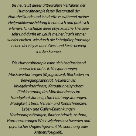
Bis heute ist dieses altbewährte Verfahren der
Humoraltherapie fester Bestandteil der
Naturheilkunde und ich durfte es während meiner
Heilpraktikerausbildung theoretisch und praktisch
erlernen. Ich schätze diese physikalische Therapie
sehr und durfte im Laufe meiner Praxis immer
wieder erleben, wie durch die Schröpfkopfmassage
neben der Physis auch Geist und Seele bewegt
werden können.
Die Humoraltherapie kann sich begünstigend
auswirken auf z. B. Verspannungen,
Muskelverhärtungen (Myogelosen), Blockaden im
Bewegungsapparat, Hexenschuss,
Kniegelenksarthrose, Karpaltunnelsyndrom
(Einklemmung des Mittelhandnervs im
Handgelenkstunnel), Durchblutungsstörungen,
Müdigkeit, Stress, Nerven- und Kopfschmerzen,
Leber- und Gallen-Erkrankungen,
Verdauungsstörungen, Bluthochdruck, Asthma,
Hormonstörungen Wechseljahresbeschwerden und
psychisches Ungleichgewicht (Anspannung oder
Antriebslosigkeit).