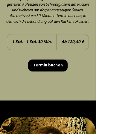
gezielten Aufsetzen von Schröpfgläsern am Rücken
und weiteren am Körper angezeigten Stellen.
Alternativ ist ein 60-Minuten-Termin buchbar, in
dem sich die Behandlung auf den Rücken fokussiert.
Ab
120,40
1 Std. - 1 Std. 30 Min.
1
Ab 120,40 €
Euro
S
t
d
-
Termin buchen
1
S
t
d
3
0
M
i
n
.