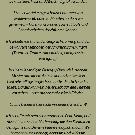
Bewusstsein, Herz und Absicht digital verbinden!
Dich erwartet ein geschützter Rahmen von
wahlweise 60 oder 90 Minuten, in dem wir
gemeinsam klären und ordnen sowie Rituale und
Energiearbeiten durchführen können.
Ich arbeite mit haltender Gesprächsführung und den
bewährten Methoden der schamanischen Praxis
(Trommel, Trance, Ahnenarbeit, energetische
Reinigung).
In einem lebendigen Dialog spüren wir Ursachen,
Muster und innere Anteile auf und entwickeln
konkrete, alltagstaugliche Schritte, die Dich stärken
sollen. Daraus kann ein neuer Blick auf alte Themen
entstehen – oder manchmal einfach Frieden.
Online bedeutet hier nicht voneinander entfernt!
Ich schaffe mit dem schamanischen Feld, Klang und
Absicht eine sichere Verbindung, die den Kontakt zu
den Spirits und Deinem Inneren möglich macht. Wir
begegnen uns überlegt, achtsam und wirksam.