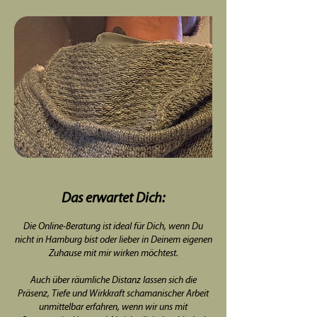
Das erwartet Dich:
Die Online-Beratung ist ideal für Dich, wenn Du
nicht in Hamburg bist oder lieber in Deinem eigenen
Zuhause mit mir wirken möchtest.
Auch über räumliche Distanz lassen sich die
Präsenz, Tiefe und Wirkkraft schamanischer Arbeit
unmittelbar erfahren, wenn wir uns mit