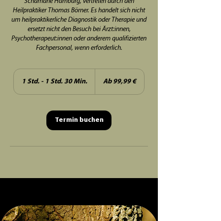
Schamane Hamburg, vertreten durch den
Heilpraktiker Thomas Börner. Es handelt sich nicht
um heilpraktikerliche Diagnostik oder Therapie und
ersetzt nicht den Besuch bei Ärzt:innen,
Psychotherapeut:innen oder anderem qualifizierten
Fachpersonal, wenn erforderlich.
Ab
99,99
1 Std. - 1 Std. 30 Min.
1
Ab 99,99 €
Euro
S
t
d
-
Termin buchen
1
S
t
d
3
0
M
i
n
.