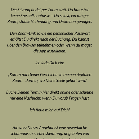
Die Sitzung findet per Zoom statt. Du brauchst
keine Spezialkenntnisse – Du selbst, ein ruhiger
Raum, stabile Verbindung und Diskretion genügen.
Den Zoom-Link sowie ein persönliches Passwort
erhältst Du direkt nach der Buchung. Du kannst
über den Browser teilnehmen oder, wenn du magst,
die App installieren.
Ich lade Dich ein:
„Komm mit Deiner Geschichte in meinen digitalen
Raum - dorthin, wo Deine Seele gehört wird.“
Buche Deinen Termin hier direkt online oder schreibe
mir eine Nachricht, wenn Du vorab Fragen hast.
Ich freue mich auf Dich!
Hinweis: Dieses Angebot ist eine gewerbliche
schamanische Lebensberatung, angeboten von