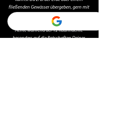
fließenden Gewässer übergeben, gern mit 
einem Dankesgeschenk an die Spirits.
Achte während der 12 Rauhnächte 
besonders auf die Botschaften Deiner 
Träume. Schreibe sie Dir auf, wenn Du spürst, 
dass sie eine große Bedeutung für Dich 
haben. In manchen Traditionen sagt man, 
dass die Träume der 12 Rauhnächte eine 
Vorausschau auf die 12 Monate des 
Folgejahres zeigen. Jede Rauhnacht steht 
dann fortlaufend für einen Monat.
Allgemein kannst Du die Rauhnächte zur 
Divination (Zukunftsschau) für Dich nutzen. 
Arbeite dabei mit den Medien, die Dir 
entsprechen und mit denen Du Dich wohl 