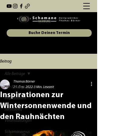
Buche Deinen Termin
Beitrag
Alle Beiträge
Thomas Börner
Alle Beiträge
21. Dez. 2022
3 Min. Lesezeit
Inspirationen zur
Inspirationen
Wintersonnenwende und
Jahreskreis
den Rauhnächten
Veranstaltungen
Schamanismus