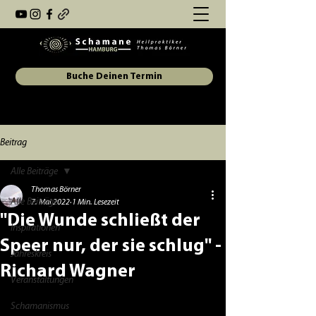
Buche Deinen Termin
Beitrag
Alle Beiträge
Thomas Börner
Alle Beiträge
7. Mai 2022
1 Min. Lesezeit
"Die Wunde schließt der
Inspirationen
Speer nur, der sie schlug" -
Jahreskreis
Richard Wagner
Veranstaltungen
Schamanismus