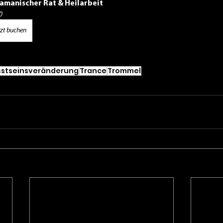
amanischer Rat & Heilarbeit
0
tzt buchen
stseinsveränderung
Trance
Trommel