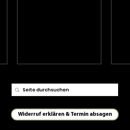
Widerruf erklären & Termin absagen
Utiseta: Begegne der Natur,
Mit 
ihren dies- und jenseitigen
Som