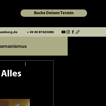
Buche Deinen Termin
amburg.de
+ 49 40 87603686
hamanismus
 Alles